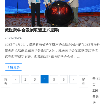
藏医药学会发展联盟正式启动
2022-08-06
2022年8月5日，借助青海省科学技术协会组织召开的“2022青海科
技创新论坛高原藏医学分论坛”之际，藏医药学会发展联盟启动仪
式在西宁成功召开。西藏自治区藏医药学会会长、...
了解更多
共 23
首
«
2
3
4
5
6
»
尾
页
页
页
226
条数
据