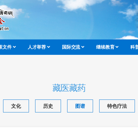
策文件
人才举荐
国际交流
继续教育
科
藏医藏药
文化
历史
图谱
特色疗法