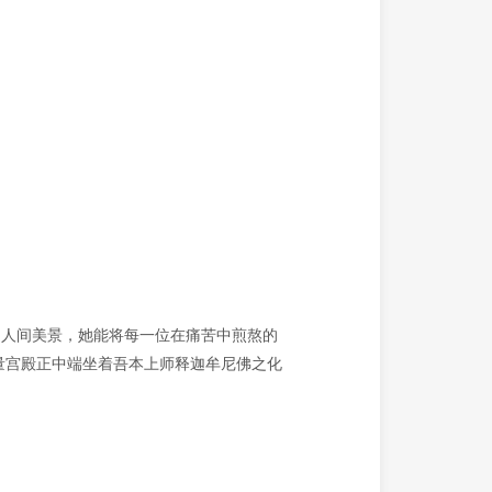
的人间美景，她能将每一位在痛苦中煎熬的
量宫殿正中端坐着吾本上师释迦牟尼佛之化